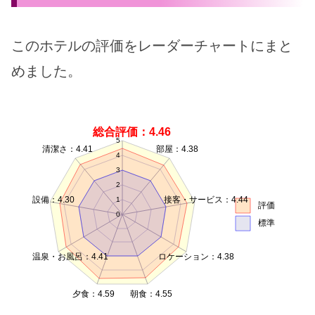
このホテルの評価をレーダーチャートにまと
めました。
総合評価：4.46
5
清潔さ：4.41
部屋：4.38
4
3
2
設備：4.30
接客・サービス：4.44
1
評価
0
標準
温泉・お風呂：4.41
ロケーション：4.38
夕食：4.59
朝食：4.55