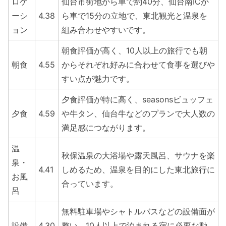
ロケ
仙台市街地から車で約40分、仙台南ICか
ーシ
4.38
ら車で15分の立地で、東北観光と温泉を
ョン
組み合わせやすいです。
朝食評価が高く、10人以上の旅行でも朝
朝食
4.55
からそれぞれ好みに合わせて食事を選びや
すい点が魅力です。
夕食評価が特に高く、seasonsビュッフェ
夕食
4.59
や牛タン、仙台牛などのプランで大人数の
満足感につながります。
温
秋保温泉の大浴場や露天風呂、サウナを楽
泉・
4.41
しめるため、温泉を目的にした東北旅行に
お風
合っています。
呂
無料駐車場やシャトルバスなどの設備面が
設備
4.30
整い、10人以上で泊まれる宿に必要な動