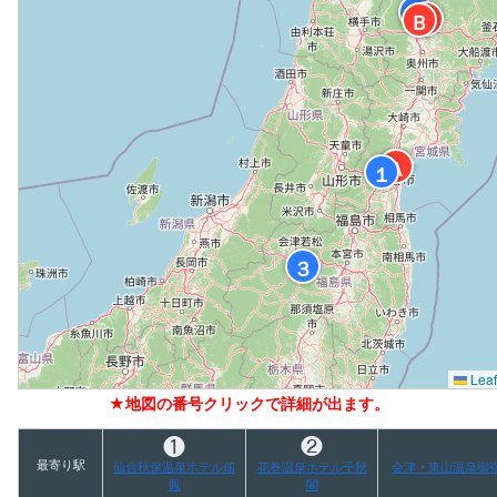
２
Ｃ
Ｂ
Ａ
１
３
Leaf
★地図の番号クリックで詳細が出ます。
❶
❷
最寄り駅
仙台秋保温泉ホテル瑞
花巻温泉ホテル千秋
会津・東山温泉御
鳳
閣