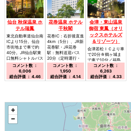
仙台 秋保温泉 ホ
花巻温泉 ホテル
会津・東山温泉
テル瑞鳳
千秋閣
御宿 東鳳（オリ
ックスホテルズ
東北自動車道仙台南
花巻IC：右折後直進
＆リゾーツ）
ICより15分。仙台
4km（5分）、JR新
市街地まで車で約
花巻駅・JR花巻
会津若松ＩＣより車
40分。JR仙台駅東
駅：無料送迎バス
で20分☆鶴ヶ城ま
口無料シャトルバス
20分（定時運行・
で車で10分／福島
運行（※定員制のた
完全予約制）／岩手
コメント数 ：
コメント数 ：
県会津若松市東山町
コメント数 ：
め要予約）／宮城県
県花巻市湯本第1地
6,006
1,950
大字石山字院内706
6,263
仙台市太白区秋保町
割125／駐車場：有
総合評価 ： 4.46
総合評価 ： 4.14
／駐車場：有り
総合評価 ： 4.33
湯元除26-1／駐車
り 600台 無料／
150台 無料 近隣
場：約300台駐車可
の契約駐車場（東山
能な無料駐車場完
温泉共同駐車場）へ
備。少し離れた当館
ご案内する場合がご
駐車場へは送迎あ
ざいます／
◆
り。／
+
−