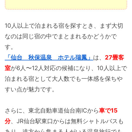
10人以上で泊まれる宿を探すとき、まず大切
なのは同じ宿の中でまとまれるかどうかで
す。
「仙台 秋保温泉 ホテル瑞鳳」
は、
27畳客
室
が6人〜12人対応の候補になり、10人以上で
泊まれる宿として大人数でも一体感を保ちや
すい点が魅力です。
さらに、東北自動車道仙台南ICから
車で15
分
、JR仙台駅東口からは無料シャトルバスも
あり、遠方から集まる人がいる温泉旅行でも