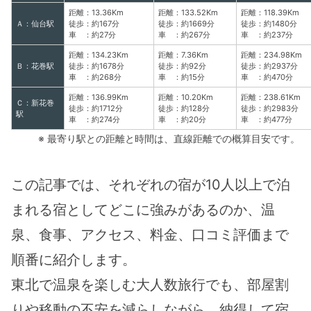
距離：13.36Km
距離：133.52Km
距離：118.39Km
Ａ：仙台駅
徒歩：約167分
徒歩：約1669分
徒歩：約1480分
車 ：約27分
車 ：約267分
車 ：約237分
距離：134.23Km
距離：7.36Km
距離：234.98Km
Ｂ：花巻駅
徒歩：約1678分
徒歩：約92分
徒歩：約2937分
車 ：約268分
車 ：約15分
車 ：約470分
距離：136.99Km
距離：10.20Km
距離：238.61Km
Ｃ：新花巻
徒歩：約1712分
徒歩：約128分
徒歩：約2983分
駅
車 ：約274分
車 ：約20分
車 ：約477分
※ 最寄り駅との距離と時間は、直線距離での概算目安です。
この記事では、それぞれの宿が10人以上で泊
まれる宿としてどこに強みがあるのか、温
泉、食事、アクセス、料金、口コミ評価まで
順番に紹介します。
東北で温泉を楽しむ大人数旅行でも、部屋割
りや移動の不安を減らしながら、納得して宿