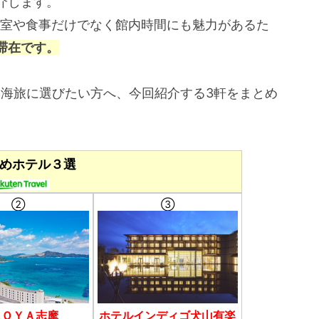
介します。
、客室や食事だけでなく館内時間にも魅力があるた
滞在です。
東海旅に選びたい方へ、今回紹介する3軒をまとめ
めホテル３選
②
③
ＡＯＹＡ志摩
ホテルインディゴ犬山有楽