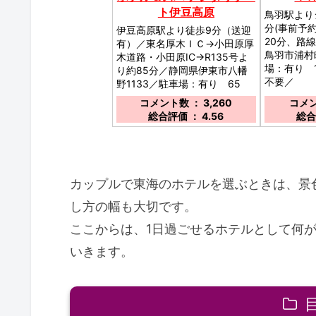
ト伊豆高原
鳥羽駅より
分(事前予
伊豆高原駅より徒歩9分（送迎
20分、路
有）／東名厚木ＩＣ→小田原厚
鳥羽市浦村町
木道路・小田原IC→R135号よ
場：有り 
り約85分／静岡県伊東市八幡
不要／
野1133／駐車場：有り 65
台 無料／
コメント数 ： 3,260
コメン
総合評価 ： 4.56
総合
カップルで東海のホテルを選ぶときは、景
し方の幅も大切です。
ここからは、1日過ごせるホテルとして何
いきます。