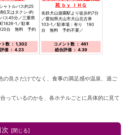
苑 ｂｙ ＩＨＧ
シャトルバス約25
約制)又はタクシ-約
名鉄犬山遊園駅より徒歩約7分
線バス45分／三重県
／愛知県犬山市犬山北古券
1826-1／駐車
103-1／駐車場：有り 190
120台 無料 予約
台 無料 予約不要／
ト数 ： 1,302
コメント数 ： 461
評価 ： 4.23
総合評価 ： 4.39
色の良さだけでなく、食事の満足感や温泉、過ご
が合っているのかを、各ホテルごとに具体的に見て
目次