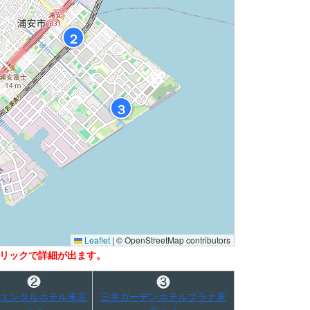
２
３
Leaflet
|
© OpenStreetMap contributors
リックで詳細が出ます。
❷
❸
エンタルホテル東京
三井ガーデンホテルプラナ東