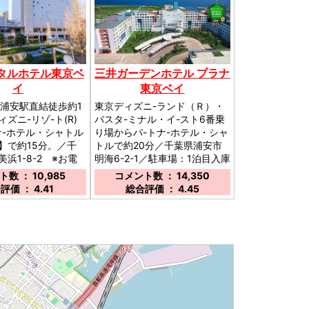
タルホテル東京ベ
三井ガーデンホテル プラナ
イ
東京ベイ
新浦安駅直結徒歩約1
東京ディズニ-ランド（Ｒ）・
ズニ-リゾ-ト(R)
バスタ-ミナル・イ-スト6番乗
ナ-ホテル・シャトル
り場からパ-トナ-ホテル・シャ
】で約15分。／千
トルで約20分／千葉県浦安市
浜1-8-2 ※お電
明海6-2-1／駐車場：1泊目入庫
はこちら⇒【ホテル
より30時間2000円 2泊目以
数 ： 10,985
コメント数 ： 14,350
570-051-153／駐
降は24時間2000円 ／
評価 ： 4.41
総合評価 ： 4.45
正午-OUT日正午ま
0円-※2泊目以降1泊
毎追加。その他時間