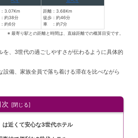
ベイ
京ベイ
：3.07Km
距離：3.68Km
：約38分
徒歩：約46分
：約6分
車 ：約7分
※ 最寄り駅との距離と時間は、直線距離での概算目安です。
ルを、3世代の過ごしやすさが伝わるように具体的
な設備、家族全員で落ち着ける滞在を比べながら
目次
」は近くて安心な3世代ホテル