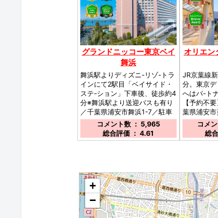
グランドニッコー東京ベイ
オリエン
舞浜
舞浜駅よりディズニ-リゾ-トラ
JR京葉線
インにて2駅目「ベイサイド・
分。東京ディ
ステ-ション」下車後、徒歩約4
へはパ-ト
分※舞浜駅より送迎バスも有り
【予約不要
／千葉県浦安市舞浜1-7／駐車
葉県浦安市美
場：有 1泊3,100円。2泊目以
話のご連絡
コメント数 ： 5,965
コメント
降、1泊に付き+1,600円（午前
コ-ド01】0
総合評価 ： 4.61
総合
7時-午後1時迄）※EV車充電器
車場：IN日
有／
で1泊300
1000円
500円/h／
◆
+
−