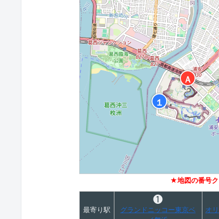
Ａ
１
★地図の番号ク
❶
最寄り駅
グランドニッコー東京ベ
オリ