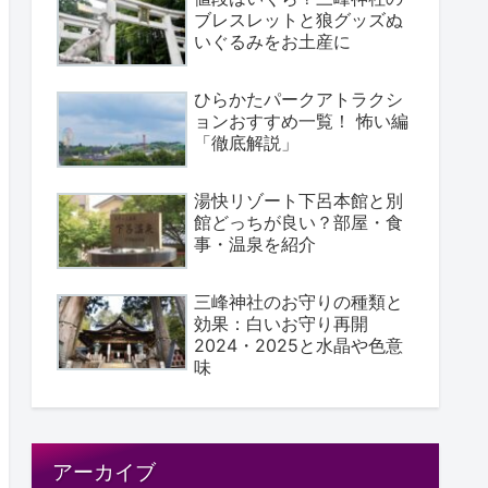
ブレスレットと狼グッズぬ
いぐるみをお土産に
ひらかたパークアトラクシ
ョンおすすめ一覧！ 怖い編
「徹底解説」
湯快リゾート下呂本館と別
館どっちが良い？部屋・食
事・温泉を紹介
三峰神社のお守りの種類と
効果：白いお守り再開
2024・2025と水晶や色意
味
アーカイブ