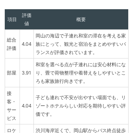
評価
項目
概要
値
岡山の海辺で子連れ和室の滞在を考える家
総合
4.04
族にとって、観光と宿泊をまとめやすいバ
評価
ランスが評価されています。
和室を選べる点が子連れには安心材料にな
部屋
3.91
り、畳で荷物整理や着替えをしやすいとこ
ろも家族旅行向きです。
接
子ども連れで不安が出やすい場面でも、リ
客・
4.04
ゾートホテルらしい対応を期待しやすい評
サー
価です。
ビス
ロケ
渋川海岸近くで、岡山駅からバス終点徒歩