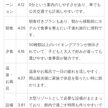
ーシ
4.12
0分という案内のしやすさがあり、車でも
ョン
公共交通でも計画しやすいです。
朝食付きプランもあり、朝から移動前にホ
朝食
4.05
テルで食事を整えたい子連れ旅行に便利で
す。
50種類以上のバイキングプランが例示さ
夕食
4.16
れていて、子どもと大人で好みが違っても
選びやすい食事面が魅力です。
温
温泉やお風呂で一日の疲れを流しやすく、
泉・
4.07
岡山観光後に家族で休息を取りたい時に助
お風
かります。
呂
大型リゾートとして必要な設備がまとまっ
設備
3.81
ており、館内で過ごす時間も作りやすいで