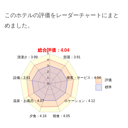
このホテルの評価をレーダーチャートにまと
めました。
総合評価：4.04
5
清潔さ：3.99
部屋：3.91
4
3
2
設備：3.81
接客・サービス：4.04
1
評価
0
標準
温泉・お風呂：4.07
ロケーション：4.12
夕食：4.16
朝食：4.05