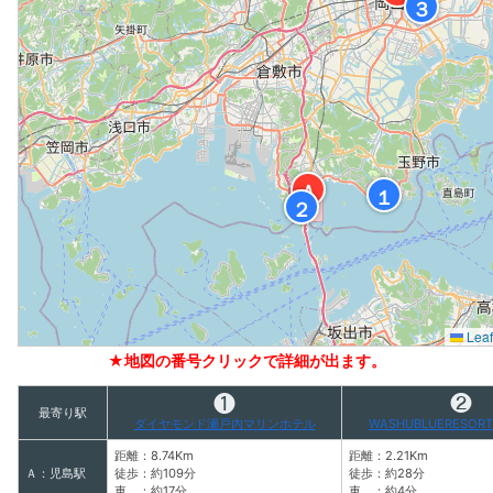
３
Ａ
１
２
Leaf
★地図の番号クリックで詳細が出ます。
❶
❷
最寄り駅
ダイヤモンド瀬戸内マリンホテル
WASHUBLUERESO
距離：8.74Km
距離：2.21Km
Ａ：児島駅
徒歩：約109分
徒歩：約28分
車 ：約17分
車 ：約4分