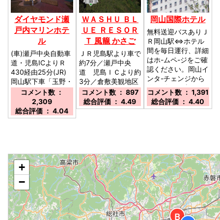
ダイヤモンド瀬
ＷＡＳＨＵ ＢＬ
岡山国際ホテル
戸内マリンホテ
ＵＥ ＲＥＳＯＲ
無料送迎バスありＪ
ル
Ｔ 風籠 かさご
Ｒ岡山駅⇔ホテル
間を毎日運行、詳細
(車)瀬戸中央自動車
ＪＲ児島駅より車で
はホ-ムペ-ジをご確
道・児島ICよりＲ
約7分／瀬戸中央
認ください。岡山イ
430経由25分(JR)
道 児島ＩＣより約
ンタ-チェンジから
岡山駅下車「玉野・
3分／倉敷美観地区
約30分／岡山県岡
渋川」行きバス
より車で約40分／
コメント数 ：
コメント数 ： 897
コメント数 ： 1,391
山市中区門田本町
（②乗場）終点下
鷲羽山ハイランド徒
2,309
総合評価 ： 4.49
総合評価 ： 4.40
4-1-16／駐車場：
車徒歩0分／岡山県
歩3分！／岡山県倉
総合評価 ： 4.04
300台無料平面駐車
玉野市渋川2-12-1／
敷市下津井吹上
場あり（24Ｈ出し
駐車場：有：普通車
303-17／駐車場：
入れ自由） ※バ
90台 無料 予約
有り 80台 無料
ス・大型トラックは
不可先着順 ※渋川
／
ご相談ください。／
観光駐車場は21時
◆
間無料（21時間以
+
降はお客様ご負担）
−
／
Ｂ