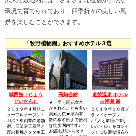
環境で育てられており、四季折々の美しい風
景を楽しむことができます。
「牧野植物園」おすすめホテル３選
城西館（じょう
高知会館
道後温泉 ホテル
せいかん）
古湧園 遥
★一早く開花宣言
がされることも多い
２０１９年４月リニ
２０１９年１０月グ
高知の桜★県内有
ューアルオープン！
ランドオープン
数の桜名所まで便利
明治７年創業の老舗
♪『人と環境に優し
な徒歩圏内です♪／
宿。展望露天風呂と
いホテル』をコンセ
JR高知駅からタク
鰹の藁焼きタタキ工
プトに快適な滞在を