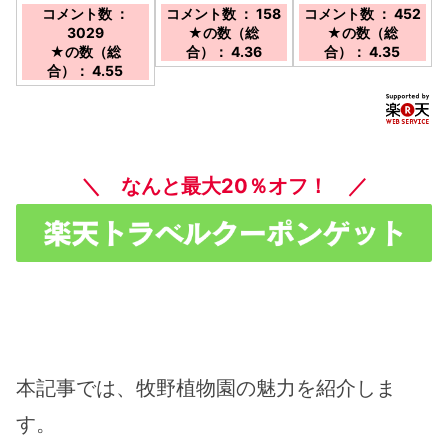
シーで約5分/ＪＲ高
房が自慢♪／路面電
ご提供します。／道
コメント数 ：
コメント数 ： 158
コメント数 ： 452
知駅より路面電車で
車上町1丁目電停目
後温泉駅より徒歩に
3029
★の数（総
★の数（総
県庁前下車、徒歩1
の前。ＪＲ高知駅よ
て約５分
★の数（総
合）： 4.36
合）： 4.35
分/高知ICよりお車
りお車で７分、高知
合）： 4.55
で約12分
ＩＣよりお車で２０
分
＼ なんと最大20％オフ！ ／
本記事では、牧野植物園の魅力を紹介しま
す。