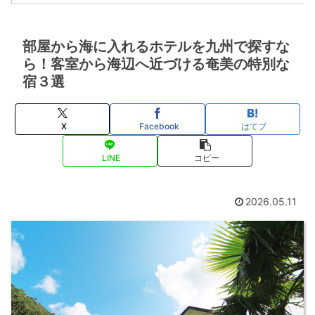
部屋から海に入れるホテルを九州で探すな
ら！客室から海辺へ近づける奄美の特別な
宿３選
X
Facebook
はてブ
LINE
コピー
2026.05.11