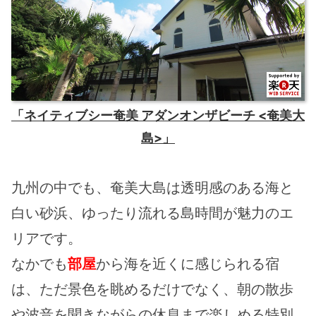
「ネイティブシー奄美 アダンオンザビーチ <奄美大
島>」
九州の中でも、奄美大島は透明感のある海と
白い砂浜、ゆったり流れる島時間が魅力のエ
リアです。
なかでも
部屋
から海を近くに感じられる宿
は、ただ景色を眺めるだけでなく、朝の散歩
や波音を聞きながらの休息まで楽しめる特別