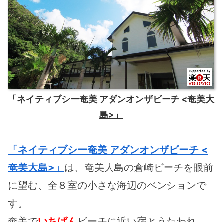
「ネイティブシー奄美 アダンオンザビーチ <奄美大
島>」
「ネイティブシー奄美 アダンオンザビーチ <
奄美大島>」
は、奄美大島の倉崎ビーチを眼前
に望む、全８室の小さな海辺のペンションで
す。
奄美で
いちばん
ビーチに近い宿とうたわれ、