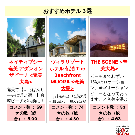
おすすめホテル３選
ネイティブシー
ヴィラリゾート
THE SCENE <奄
奄美 アダンオン
ホテル 伝泊 The
美大島>
ザビーチ <奄美
Beachfront
ビーチまでわずか
大島>
MIJORA <奄美
15秒のロケーショ
ン。全室オーシャン
大島>
奄美で【いちばんビ
ビューとなっており
ーチに近い宿！】倉
一歩踏み出せば砂浜
ます。／奄美空港よ
崎ビーチが眼前に！
の世界へ、島の自然
りお車にて約１２０
お部屋から数歩で砂
コメント数 ： 59
コメント数 ： 74
コメント数 ： 53
と対話する宿。奄美
分
浜。広々なテラスが
★の数（総
★の数（総
★の数（総
の海に溶け込む滞在
開放感最高／奄美空
合）： 5.00
合）： 4.30
合）： 4.63
をお楽しみくださ
港よりお車にて約２
い。／チェックイン
５分
場所 まーぐん広場