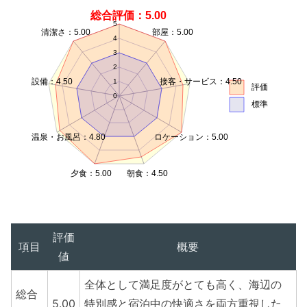
総合評価：5.00
5
清潔さ：5.00
部屋：5.00
4
3
2
設備：4.50
接客・サービス：4.50
1
評価
0
標準
温泉・お風呂：4.80
ロケーション：5.00
夕食：5.00
朝食：4.50
評価
項目
概要
値
全体として満足度がとても高く、海辺の
総合
5.00
特別感と宿泊中の快適さを両方重視した