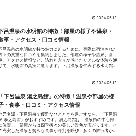
2024.05.12
下呂温泉の水明館の特徴！部屋の様子や温泉・
食事・アクセス・口コミ情報
下呂温泉の水明館が持つ魅力に迫るために、実際に宿泊された
方々の貴重な口コミを集約しました。部屋の様子や温泉、食
事、アクセス情報など、訪れた方々が感じたリアルな体験を通
じて、水明館の真実に迫ります。下呂温泉を代表する水明館
は、その古き良き情緒とホスピタリティ溢れるサービスが評価
されています。
2024.05.12
「下呂温泉 湯之島館」の特徴！温泉や部屋の様
子・食事・口コミ・アクセス情報
地元名湯・下呂温泉で優雅なひとときを過ごすなら、「下呂温
泉 湯之島館」がおすすめです。湯之島館は、温泉街の中心部
に位置し、部屋からは四季折々の美しい景色が広がります。そ
の充実した温泉と贅沢な食事が評判を呼び、多くの旅行者から
支持されています。