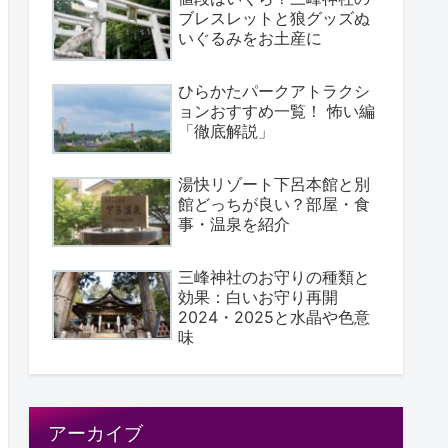
ブレスレットと狼グッズぬ
いぐるみをお土産に
ひらかたパークアトラクシ
ョンおすすめ一覧！ 怖い編
「徹底解説」
湯快リゾート下呂本館と別
館どっちが良い？部屋・食
事・温泉を紹介
三峰神社のお守りの種類と
効果：白いお守り再開
2024・2025と水晶や色意
味
アーカイブ