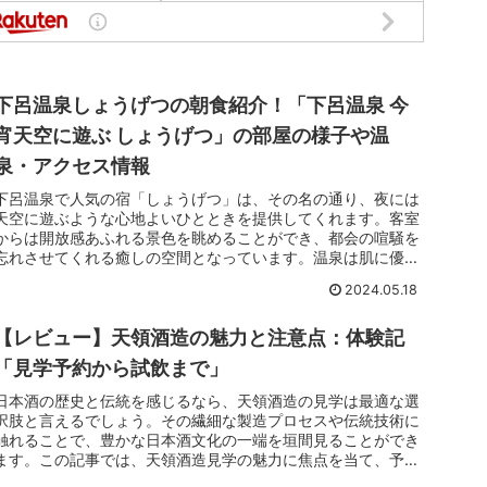
下呂温泉しょうげつの朝食紹介！「下呂温泉 今
宵天空に遊ぶ しょうげつ」の部屋の様子や温
泉・アクセス情報
下呂温泉で人気の宿「しょうげつ」は、その名の通り、夜には
天空に遊ぶような心地よいひとときを提供してくれます。客室
からは開放感あふれる景色を眺めることができ、都会の喧騒を
忘れさせてくれる癒しの空間となっています。温泉は肌に優し
い効能があり、疲れた体を癒すのに最適です。
2024.05.18
【レビュー】天領酒造の魅力と注意点：体験記
「見学予約から試飲まで」
日本酒の歴史と伝統を感じるなら、天領酒造の見学は最適な選
択肢と言えるでしょう。その繊細な製造プロセスや伝統技術に
触れることで、豊かな日本酒文化の一端を垣間見ることができ
ます。この記事では、天領酒造見学の魅力に焦点を当て、予約
から試飲までの過程を細かく解説します。