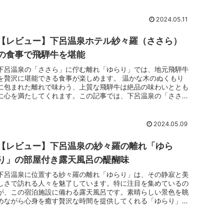
2024.05.11
【レビュー】下呂温泉ホテル紗々羅（ささら）
の食事で飛騨牛を堪能
下呂温泉の「ささら」に佇む離れ「ゆらり」では、地元飛騨牛
を贅沢に堪能できる食事が楽しめます。 温かな木のぬくもり
に包まれた離れで味わう、上質な飛騨牛は絶品の味わいととも
に心を満たしてくれます。この記事では、下呂温泉の「ささ
ら」の離れ「ゆらり」で味わえる飛騨牛の魅力に迫ります。
2024.05.09
【レビュー】下呂温泉の紗々羅の離れ「ゆら
り」の部屋付き露天風呂の醍醐味
下呂温泉に位置する紗々羅の離れ「ゆらり」は、その静寂と美
しさで訪れる人々を魅了しています。特に注目を集めているの
が、この宿泊施設に備わる露天風呂です。素晴らしい景色を眺
めながら心身を癒す贅沢な時間を提供してくれる「ゆらり」の
露天風呂は、多くの旅行者から高い評価を受けています。