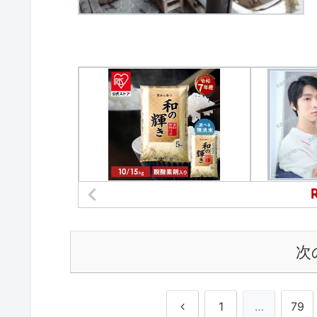
次
前
1
…
79