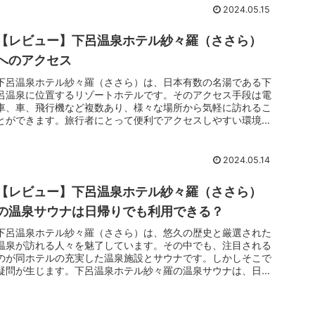
2024.05.15
【レビュー】下呂温泉ホテル紗々羅（ささら）
へのアクセス
下呂温泉ホテル紗々羅（ささら）は、日本有数の名湯である下
呂温泉に位置するリゾートホテルです。そのアクセス手段は電
車、車、飛行機など複数あり、様々な場所から気軽に訪れるこ
とができます。旅行者にとって便利でアクセスしやすい環境が
整っており、リフレッシュや観光を楽しむには打って付けの場
所と言えるでしょう。
2024.05.14
【レビュー】下呂温泉ホテル紗々羅（ささら）
の温泉サウナは日帰りでも利用できる？
下呂温泉ホテル紗々羅（ささら）は、悠久の歴史と厳選された
温泉が訪れる人々を魅了しています。その中でも、注目される
のが同ホテルの充実した温泉施設とサウナです。しかしそこで
疑問が生じます。下呂温泉ホテル紗々羅の温泉サウナは、日帰
り客でも利用可能なのでしょうか？