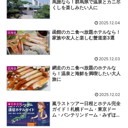
馬旅なら！群馬県で温泉とカニ尽
くしを楽しみたい人に
2025.12.04
函館のカニ食べ放題ホテルなら！
北海道
家族や友人と楽しむ蟹道楽3選
2025.12.03
網走のカニ食べ放題のホテルな
北海道
ら！温泉と海鮮を満喫したい大人
旅に
2025.12.02
嵐ラストツアー日程とホテル完全
★日本全国
ガイド！札幌ドーム・東京ドー
ム・バンテリンドーム・みずほ
PayPayドーム福岡・京セラドー
ム大阪周辺の宿泊まとめ