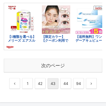
次のページ
前
次
1
42
43
44
94
へ
へ